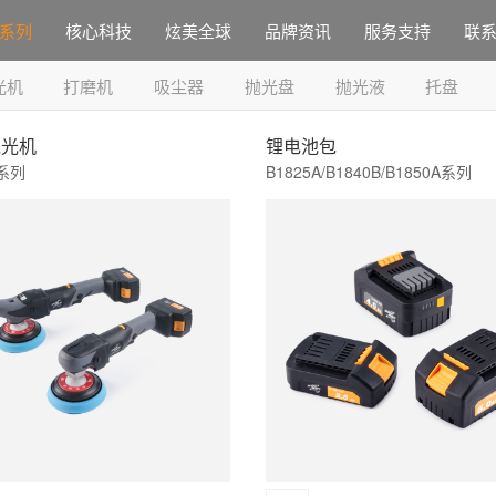
系列
核心科技
炫美全球
品牌资讯
服务支持
联
光机
打磨机
吸尘器
抛光盘
抛光液
托盘
抛光机
锂电池包
1系列
B1825A/B1840B/B1850A系列